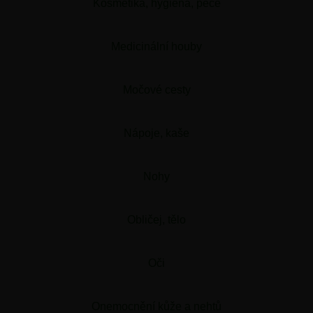
Kosmetika, hygiena, péče
Medicinální houby
Močové cesty
Nápoje, kaše
Nohy
Obličej, tělo
Oči
Onemocnění kůže a nehtů