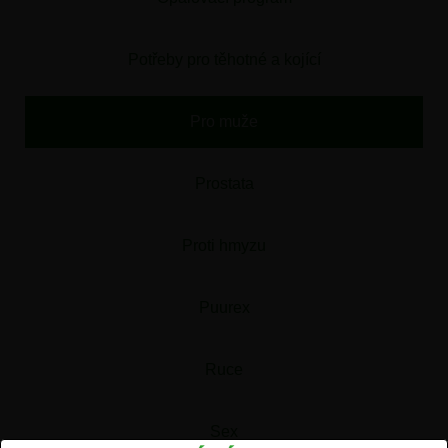
Potřeby pro těhotné a kojící
Pro muže
Prostata
Proti hmyzu
Puurex
Ruce
Sex