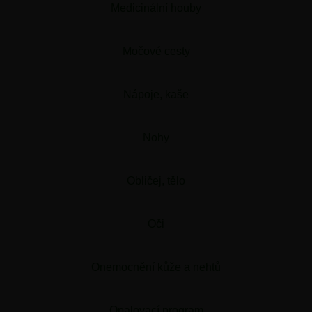
Medicinální houby
Močové cesty
Nápoje, kaše
Nohy
Obličej, tělo
Oči
Onemocnění kůže a nehtů
Opalovací program