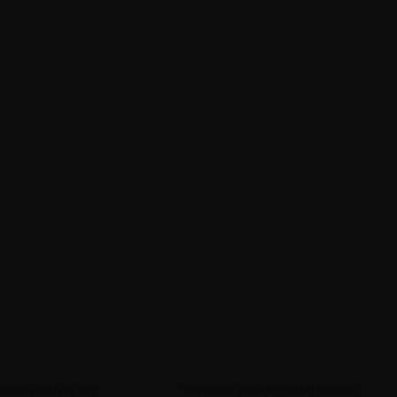
bvazová skládaná 100g
Vata buničitá 20cmx30cm/0.5kg Steriwund