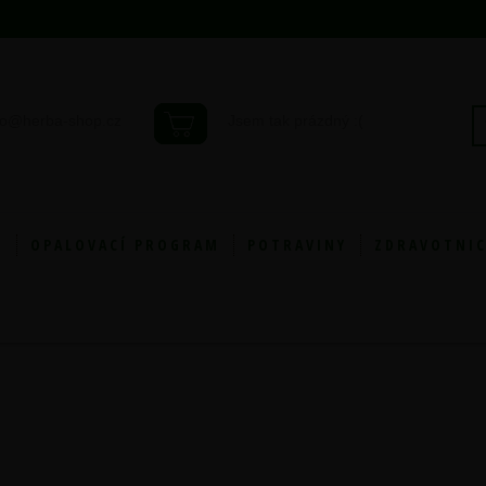
fo@herba-shop.cz
Jsem tak prázdný :(
Y
OPALOVACÍ PROGRAM
POTRAVINY
ZDRAVOTNIC