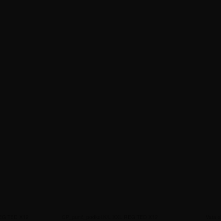
REG TED X12
CP_punč_podkol.K/L XXL REG TED X12
Vata o