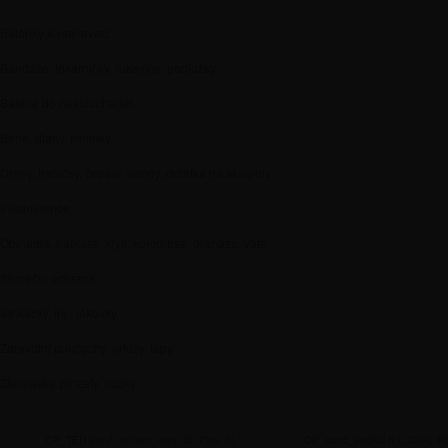
Balónky klystýrovací
Bandáže, lékárničky, rukavice, podložky
Baterie do naslouchadel
Berle, dlahy, kelímky
Drény, hadičky, čepele, sondy, držátka na skalpely
Inkontinence
Obinadla, náplasti, krytí, komprese, drenáže, vata
Sluneční ochrana
Stříkačky, inj., lékovky
Zdravotní punčochy, ortézy, tapy
Zkumavky, pinzety, nůžky
CP_TED punč_antiem_steh. XL Plus, dl.
CP_punč_podkol.K/L XXXL 