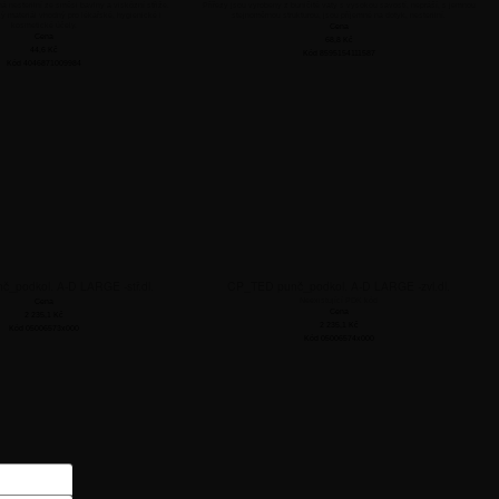
 nesterilní ze směsi bavlny a viskózní střiže.
Přířezy jsou vyrobeny z buničité vaty s vysokou savostí, nepráší, s jemnou
ý materiál vhodný pro lékařské, hygienické i
stejnoměrnou strukturou, jsou příjemné na dotyk, nesterilní.
kosmetické účely.
Cena
Cena
68,8
Kč
44,6
Kč
Kód 8595154111587
Kód 4046871009984
_podkol. A-D LARGE -stř.dl.
CP_TED punč_podkol. A-D LARGE -zvl.dl.
Neexistující PDK kód
Cena
Cena
2 235,1
Kč
2 235,1
Kč
Kód 05006573x000
Kód 05006574x000