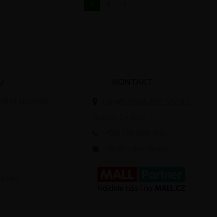
1
2
U
KONTAKT
ídka produktů
Chotěbořská 292, 582 82
Golčův Jeníkov
+420 730 896 565
ě
info@herba-shop.cz
etika