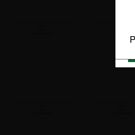
Zare
CP_TED punč_podkol. A-D MEDIUM-stř. dl.
CP_TED punč_antiem_steh. st
Cena
Cena
1 907,4
Kč
1 659,9
Kč
P
Kód 05006571x000
Kód 05006396x000
CP_TED punč_antiem_steh. velké/krátké
CP_TED punč_antiem_steh. v
Cena
Cena
1 659,9
Kč
1 659,9
Kč
Kód 05006496x000
Kód 05006498x000