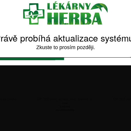
gistrujte se k odběru novinek a získejte slevu 10% na Váš další n
řední/dlouhé
CP_TED punč_antiem_steh. malé/stř.dlouhé
CP_TED pun
Cena
1 659,9
Kč
rávě probíhá aktualizace systém
Kód 05006493x000
Zkuste to prosím později.
PŘIHLÁSIT SE K
NEMÁM ZÁJEM
ODBĚRU
elké/dlouhé
CP_TED punč_antiem_steh. střed/stř. dl.
CP_TED punč
Cena
1 659,9
Kč
Kód 05006495x000