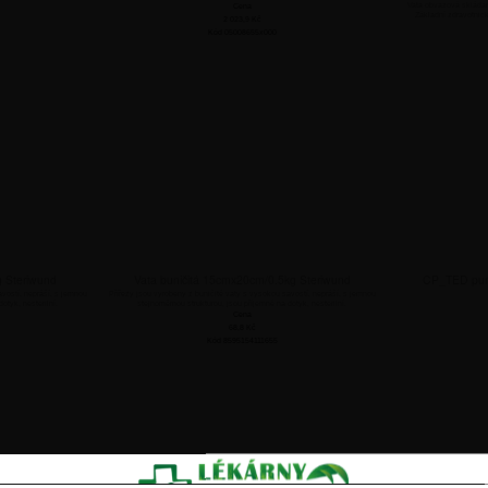
Vata obvazová skládaná
Cena
Základní zdravotnick
2 023,9
Kč
Kód 05008655x000
g Steriwund
Vata buničitá 15cmx20cm/0.5kg Steriwund
CP_TED punč
avostí, nepráší, s jemnou
Přířezy jsou vyrobeny z buničité vaty s vysokou savostí, nepráší, s jemnou
otyk, nesterilní.
stejnoměrnou strukturou, jsou příjemné na dotyk, nesterilní.
Cena
68,8
Kč
Kód 8595154111655