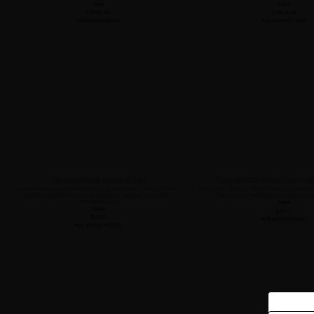
Cena
Cena
1 659,9
Kč
2 350,8
Kč
Kód 05006536x000
Kód 05008657x000
Vata obvazová skládaná 50g
Vata buničitá 20cmx30cm/1k
Vata obvazová skládaná nesterilní ze směsi bavlny a viskózní střiže.
Přířezy jsou vyrobeny z buničité vaty s vysokou s
Základní zdravotnický materiál vhodný pro lékařské, hygienické i
stejnoměrnou strukturou, jsou příjemné na d
kosmetické účely.
Cena
Cena
130
Kč
25,9
Kč
Kód 8595154111617
Kód 4049500927895