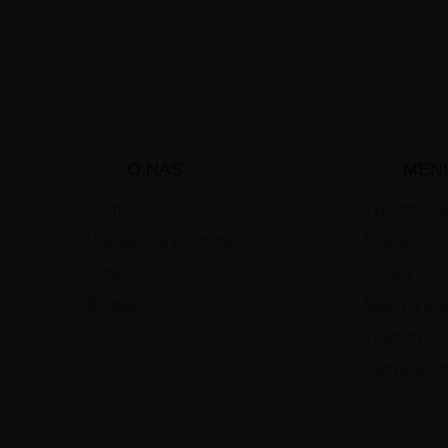
O NÁS
MEN
Domů
Týdenní nab
Všeobecné podmínky
Bolest
O nás
Klouby
Kontakt
Matka a dít
Vitaminy
Dermo kosm