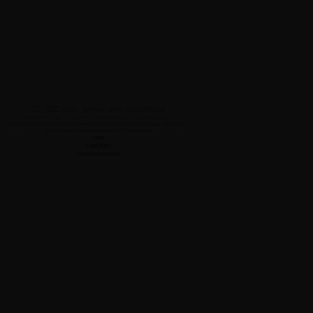
CP_TED punč_antiem_steh. malé/krátké
Heřmánková mast je tradiční přírodní přípravek s obsahem šetrně
destilované silice z květů heřmánku pravého se standardizovaným obsahem
účinných látek alfa-bisabololu a chamazulenu.
Cena
1 659,9
Kč
Kód 05006492x000