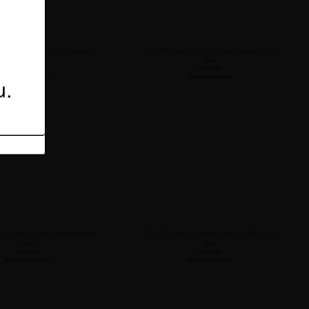
ákup.
č_antiem_steh. XL, krátké
CP_TED punč_antiem_steh. velké/stř.dl.
Cena
Cena
1 659,9
Kč
1 659,9
Kč
u.
Kód 05006499x000
Kód 05006497x000
_antiem_steh. střední/krátké
CP_TED punč_antiem_steh. XL Plus, stř.
Cena
Cena
1 659,9
Kč
1 659,9
Kč
Kód 05006494x000
Kód 05006503x000