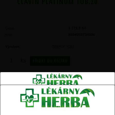
CLAVIN PLATINUM TOB.20
Cena
1 779,5 Kč
Kód
8594059734396
Výrobce:
SIMPLY YOU
ks
SEX
Zaregistrujte se k odběru novinek a získejte slevu 10% na
Váš další nákup.
Argin-IN pro muže tob.45+45 tob.zdarma