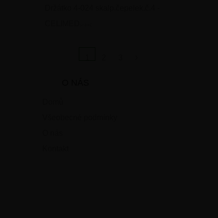
Držátko 4-024 skalp.čepelek.č.4 -
CELIMED
57,8 Kč
1
2
3
O NÁS
Domů
Všeobecné podmínky
O nás
Kontakt