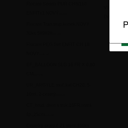
Flocare Sonda PUR CH8/110
Vitaminy
ENFITx1 NOVÝ
466,5 Kč
Dermo kosm
P
Flocare Tran.stup.konek.NOVÝ
30ks 589828
391,5 Kč
Flocare PEG Set ENFIT CH 18
NOVÝ
2 539,7 Kč
EF_BALLOON SLG 16 FR X 0.80
CM
5 591,9 Kč
UR_ARGYLE moč.kat.CH20, 5-
10ml, 2-cestný
4 092,5 Kč
CT_hrud. dren s trok.16FR,ostrá
šp.,25cm
3 674,2 Kč
Čepelky skalp.č.21 steril.100ks