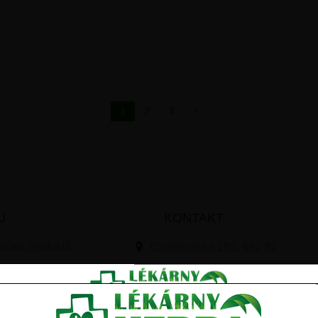
1
2
3
U
KONTAKT
ídka produktů
Chotěbořská 292, 582 82
Golčův Jeníkov
+420 730 896 565
gistrujte se k odběru novinek a získejte slevu 10% na Váš další n
ě
info@herba-shop.cz