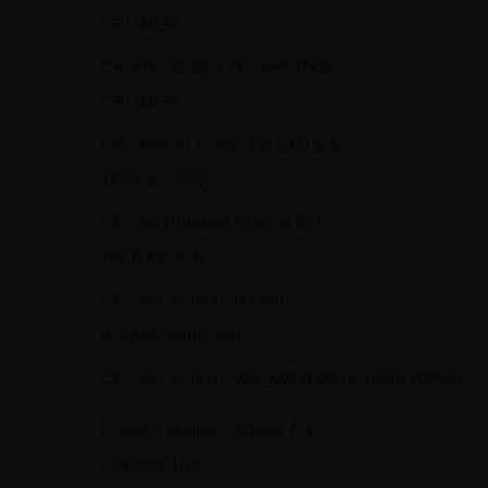
CELIMED
400,6 Kč
Čepelky skalp.č.15 steril.100ks
CELIMED
400,6 Kč
UR_ARGYLE moč.kat.CH16, 5-
10ml, 2-cestný
4 075,6 Kč
EF_Set Nutriport s balon.SLG
16FRX3.5cm
6 371,7 Kč
EF_Set_ePump_un.3v1
(k.uzáv.,šroub.,trn)
6 377,3 Kč
EF_Set_ePump_vak_vyž1600ml+propl.1000ml
11
158,4 Kč
Držátko skalpel.čepelek č.3
(čepelky 10)
60,1 Kč