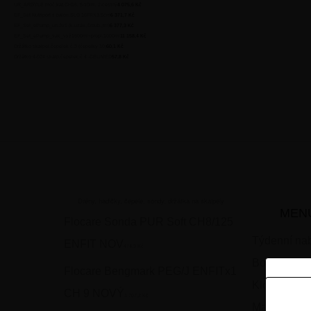
UR_ARGYLE moč.kat.CH16, 5-10ml, 2-cestný
4 075,6 Kč
EF_Set Nutriport s balon.SLG 16FRX3.5cm
6 371,7 Kč
EF_Set_ePump_un.3v1 (k.uzáv.,šroub.,trn)
6 377,3 Kč
EF_Set_ePump_vak_vyž1600ml+propl.1000ml
11 158,4 Kč
Držátko skalpel.čepelek č.3 (čepelky 10)
60,1 Kč
Držátko 4-024 skalp.čepelek.č.4 -CELIMED
57,8 Kč
Drény, hadičky, čepele, sondy, držátka na skalpely
MEN
Flocare Sonda PUR Soft CH8/125
Týdenní nab
ENFIT NOV
474,9 Kč
Bolest
Flocare Bengmark PEG/J ENFITx1
Klouby
CH 9 NOVÝ
1 707,2 Kč
Zare
Matka a dít