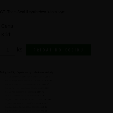
CT_Thora-Seal III syst.hr.dren.3-kom_vym
Cena
Kód
ks
Drény, hadičky, čepele, sondy, držátka na skalpely
Flocare Sonda PUR Soft CH8/125 ENFIT NOV
474,9 Kč
Flocare Bengmark PEG/J ENFITx1 CH 9 NOVÝ
1 707,2 Kč
Flocare Sonda PUR CH8/110 ENFITx1 NOVÝ
466,5 Kč
Flocare Tran.stup.konek.NOVÝ 30ks 589828
391,5 Kč
Flocare PEG Set ENFIT CH 18 NOVÝ
2 539,7 Kč
EF_BALLOON SLG 16 FR X 0.80 CM
5 591,9 Kč
UR_ARGYLE moč.kat.CH20, 5-10ml, 2-cestný
4 092,5 Kč
CT_hrud. dren s trok.16FR,ostrá šp.,25cm
3 674,2 Kč
Čepelky skalp.č.21 steril.100ks CELIMED
400,6 Kč
Čepelky skalp.č.15 steril.100ks CELIMED
400,6 Kč