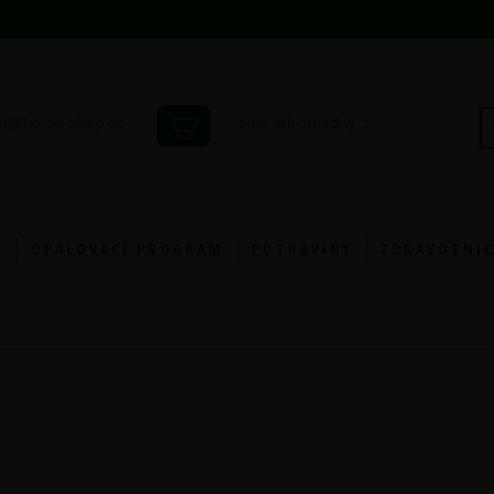
fo@herba-shop.cz
Jsem tak prázdný :(
Y
OPALOVACÍ PROGRAM
POTRAVINY
ZDRAVOTNIC