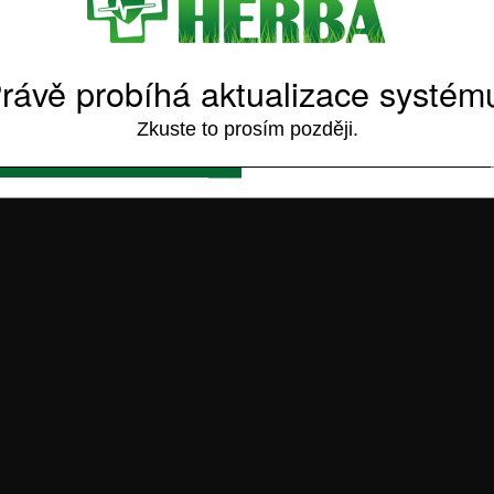
etika
rávě probíhá aktualizace systém
Zkuste to prosím později.
PŘIHLÁSIT SE K
NEMÁM ZÁJEM
ODBĚRU