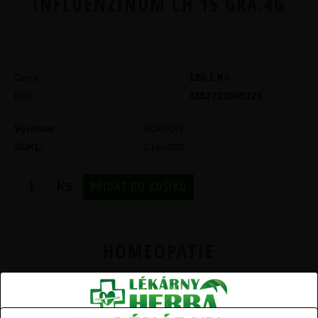
INFLUENZINUM CH 15 GRA.4G
Cena
120,1 Kč
Kód
3352710909126
Výrobce:
BOIRON
SUKL:
0165080
ks
HOMEOPATIE
Aconitum AKH tbl.nob 60